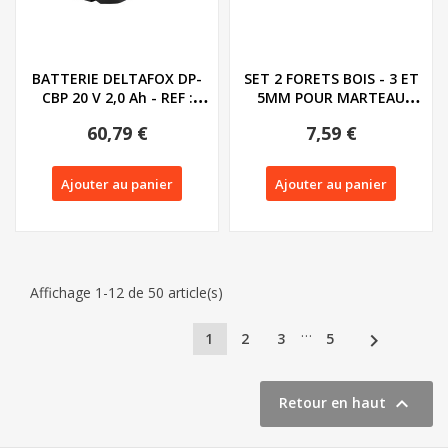
BATTERIE DELTAFOX DP-
SET 2 FORETS BOIS - 3 ET
CBP 20 V 2,0 Ah - REF :
5MM POUR MARTEAU
80001146
PERFORATEUR...
60,79 €
7,59 €
Ajouter au panier
Ajouter au panier
Affichage 1-12 de 50 article(s)
…

1
2
3
5

Retour en haut