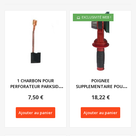
EXCLUSIVITÉ WEB !
1 CHARBON POUR
POIGNEE
PERFORATEUR PARKSIDE
SUPPLEMENTAIRE POUR
PAH 1700 C4 - REF:...
MARTEAU PERFORATEUR
7,50 €
18,22 €
PBH 1550...
Ajouter au panier
Ajouter au panier