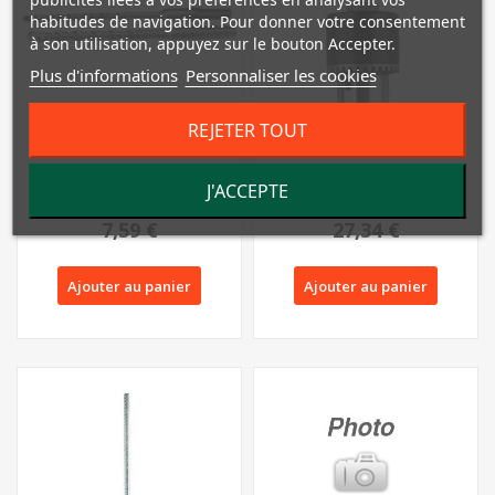
habitudes de navigation. Pour donner votre consentement
à son utilisation, appuyez sur le bouton Accepter.
Plus d'informations
Personnaliser les cookies
REJETER TOUT
SET 2 FORETS SDS-PLUS -
MANDRIN A ENGRENAGES
J'ACCEPTE
6 ET 8MM POUR MARTEAU
POUR MARTEAU
PERFORATEUR...
PERFORATEUR PBH 1550
7,59 €
27,34 €
B2...
Ajouter au panier
Ajouter au panier