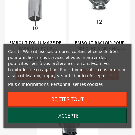
EMBOUT D'ALLUMAGE DE
EMBOUT RACLOIR POUR
BARBECUE POUR
PISTOLET A AIR CHAUD
Ce site Web utilise ses propres cookies et ceux de tiers
PISTOLET A AIR CHAUD...
NUMERIQUE...
pour améliorer nos services et vous montrer des
10,63 €
6,07 €
publicités liées à vos préférences en analysant vos
habitudes de navigation. Pour donner votre consentement
Ajouter au panier
Ajouter au panier
à son utilisation, appuyez sur le bouton Accepter.
Plus d'informations
Personnaliser les cookies
REJETER TOUT
J'ACCEPTE