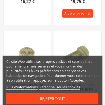
16,27 €
19,75 €
Ajouter au panier
Ce site Web utilise ses propres cookies et ceux de tiers
pour améliorer nos services et vous montrer des
publicités liées à vos préférences en analysant vos
habitudes de navigation. Pour donner votre consentement
à son utilisation, appuyez sur le bouton Accepter.
PIGNON SUPERIEUR
PIGNON INFERIEUR
Plus d'informations
Personnaliser les cookies
REGLAGE HAUTEUR POUR
REGLAGE HAUTEUR POUR
SCARIFICATEUR...
SCARIFICATEUR...
15,18 €
16,71 €
REJETER TOUT