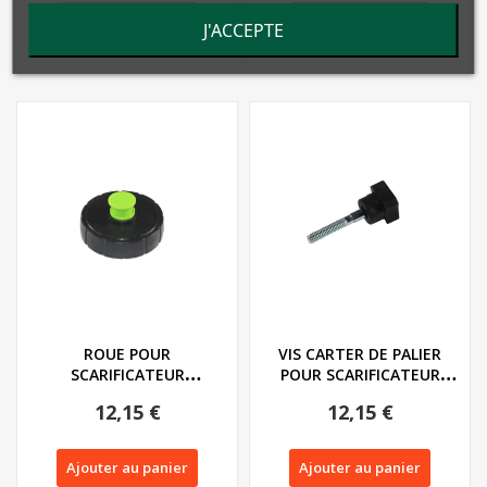
Ajouter au panier
Ajouter au panier
J'ACCEPTE
ROUE POUR
VIS CARTER DE PALIER
SCARIFICATEUR
POUR SCARIFICATEUR
FLORABEST SERIE FLV 1300
FLORABEST SERIE...
12,15 €
12,15 €
- REF:...
Ajouter au panier
Ajouter au panier