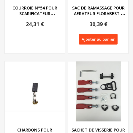
COURROIE N°54 POUR
SAC DE RAMASSAGE POUR
SCARIFICATEUR
AERATEUR FLORABEST -
FLORABEST SERIE FLV
REF: 76101302
24,31 €
30,39 €
1300...
Ajouter au panier
CHARBONS POUR
SACHET DE VISSERIE POUR