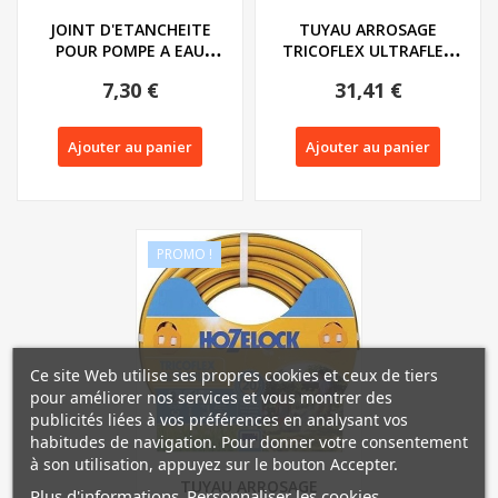
JOINT D'ETANCHEITE
TUYAU ARROSAGE
POUR POMPE A EAU
TRICOFLEX ULTRAFLEX
FLORABEST FTP 400
HOZELOCK - 25m
7,30 €
31,41 €
Ajouter au panier
Ajouter au panier
PROMO !
Ce site Web utilise ses propres cookies et ceux de tiers
pour améliorer nos services et vous montrer des
publicités liées à vos préférences en analysant vos
habitudes de navigation. Pour donner votre consentement
à son utilisation, appuyez sur le bouton Accepter.
TUYAU ARROSAGE
Plus d'informations
Personnaliser les cookies