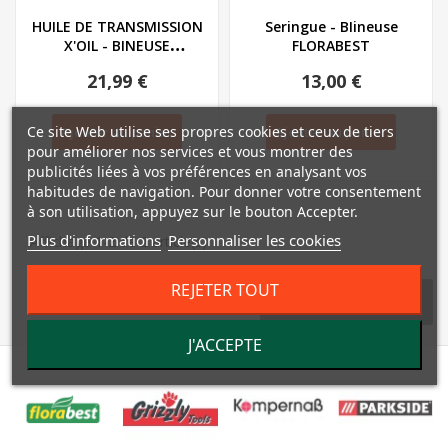
HUILE DE TRANSMISSION
Seringue - BIineuse
X'OIL - BINEUSE
FLORABEST
FLORABEST
21,99 €
13,00 €
Ce site Web utilise ses propres cookies et ceux de tiers
Ajouter au panier
Ajouter au panier
pour améliorer nos services et vous montrer des
publicités liées à vos préférences en analysant vos
habitudes de navigation. Pour donner votre consentement
à son utilisation, appuyez sur le bouton Accepter.
Plus d'informations
Personnaliser les cookies
Affichage 1-2 de 2 article(s)
REJETER TOUT

Retour en haut
J'ACCEPTE