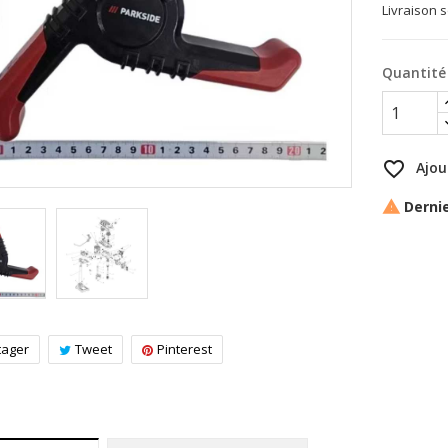
Livraison 
Quantité
favorite_border
Ajou
Dernie

tager
Tweet
Pinterest