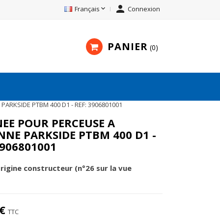


Français
Connexion
PANIER
0
ARKSIDE PTBM 400 D1 - REF: 3906801001
EE POUR PERCEUSE A
NE PARKSIDE PTBM 400 D1 -
3906801001
origine constructeur (n°26 sur la vue
€
TTC