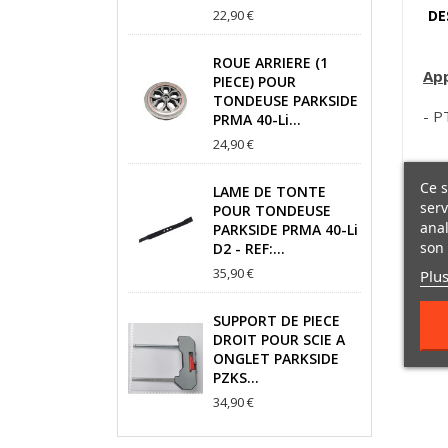
22,90 €
DE
ROUE ARRIERE (1
App
PIECE) POUR
TONDEUSE PARKSIDE
- P
PRMA 40-Li...
24,90 €
Ce s
LAME DE TONTE
serv
POUR TONDEUSE
anal
PARKSIDE PRMA 40-Li
son 
D2 - REF:...
35,90 €
Plus
SUPPORT DE PIECE
DROIT POUR SCIE A
ONGLET PARKSIDE
PZKS...
34,90 €