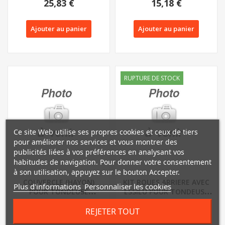
25,83 €
15,18 €
Ajouter au panier
Ajouter au panier
RUPTURE DE STOCK
Ce site Web utilise ses propres cookies et ceux de tiers
pour améliorer nos services et vous montrer des
publicités liées à vos préférences en analysant vos
habitudes de navigation. Pour donner votre consentement
à son utilisation, appuyez sur le bouton Accepter.
COUVERCLE (HAYON)
KIT ROUES ARRIERE AVEC
Plus d'informations
Personnaliser les cookies
POUR TONDEUSE
ESSIEU POUR TONDEUSE
PARKSIDE PPRMA 40 LI A1
PARKSIDE...
30,39 €
60,78 €
REJETER TOUT
-...