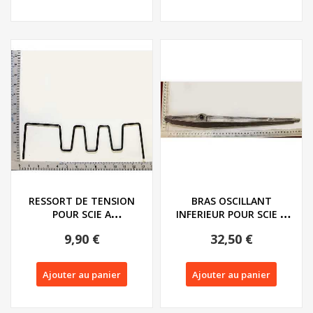
RESSORT DE TENSION
BRAS OSCILLANT
POUR SCIE A
INFERIEUR POUR SCIE A
CHANTOURNER PARKSIDE
CHANTOURNER
9,90 €
32,50 €
PDS...
PARKSIDE...
Ajouter au panier
Ajouter au panier