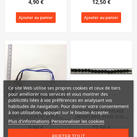
4,90 €
12,50 €
PARKSIDE...
Ajouter au panier
Ajouter au panier
Ce site Web utilise ses propres cookies et ceux de tiers
pour améliorer nos services et vous montrer des
publicités liées à vos préférences en analysant vos
habitudes de navigation. Pour donner votre consentement
BOUTON VARIATEUR
TUYAU DE SOUFFLAGE
à son utilisation, appuyez sur le bouton Accepter.
CONTROLEUR DE VITESSE
ORIENTABLE POUR SCIE A
Plus d'informations
Personnaliser les cookies
POUR SCIE A...
CHANTOURNER...
9,90 €
32,50 €
REJETER TOUT