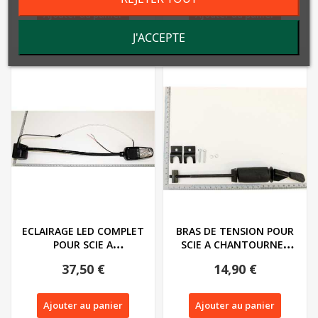
Ajouter au panier
Ajouter au panier
J'ACCEPTE
ECLAIRAGE LED COMPLET
BRAS DE TENSION POUR
POUR SCIE A
SCIE A CHANTOURNER
CHANTOURNER
PARKSIDE PDS 120...
37,50 €
14,90 €
PARKSIDE...
Ajouter au panier
Ajouter au panier