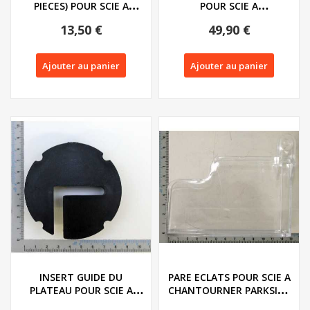
PIECES) POUR SCIE A
POUR SCIE A
CHANTOURNER...
CHANTOURNER PARKSIDE
13,50 €
49,90 €
PDS...
Ajouter au panier
Ajouter au panier
INSERT GUIDE DU
PARE ECLATS POUR SCIE A
PLATEAU POUR SCIE A
CHANTOURNER PARKSIDE
CHANTOURNER
PDS 120 A1 -...