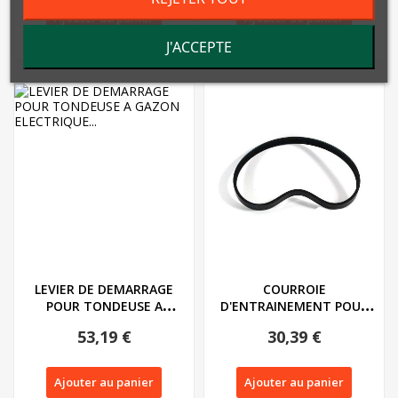
Ajouter au panier
Ajouter au panier
J'ACCEPTE
LEVIER DE DEMARRAGE
COURROIE
POUR TONDEUSE A
D'ENTRAINEMENT POUR
GAZON ELECTRIQUE...
TONDEUSE FLORABEST
53,19 €
30,39 €
ET...
Ajouter au panier
Ajouter au panier