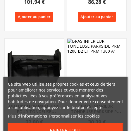
101,94 €
86,28 €
Ajouter au panier
Ajouter au panier
Ce site Web utilise ses propres cookies et ceux de tiers
pour améliorer nos services et vous montrer des
publicités liées à vos préférences en analysant vos
habitudes de navigation. Pour donner votre consentement
OBTURATEUR MULCHING
BRAS INFERIEUR
à son utilisation, appuyez sur le bouton Accepter.
POUR TONDEUSE
TONDEUSE PARKSIDE PRM
Plus d'informations
Personnaliser les cookies
PARKSIDE - REF: 91097049
1200 B2 ET PRM 1300 A1
22,80 €
30,39 €
REJETER TOUT