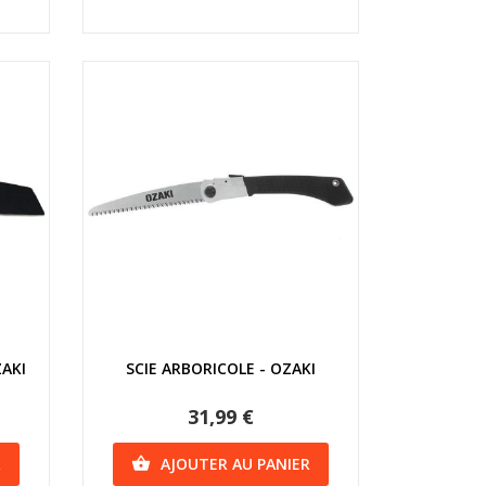
Aperçu rapide
ZAKI
SCIE ARBORICOLE - OZAKI
31,99 €
R
AJOUTER AU PANIER
