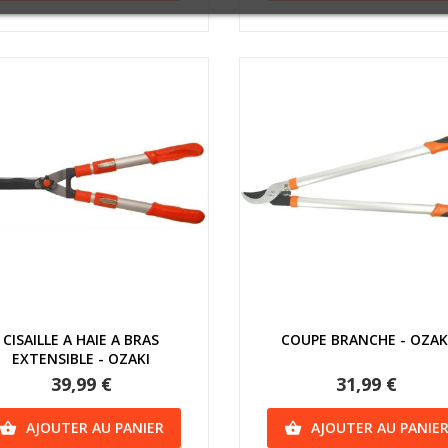
Aperçu rapide
Aperçu rapide
CISAILLE A HAIE A BRAS
COUPE BRANCHE - OZAK
EXTENSIBLE - OZAKI
39,99 €
31,99 €
AJOUTER AU PANIER
AJOUTER AU PANIE

