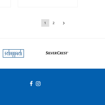

1
2