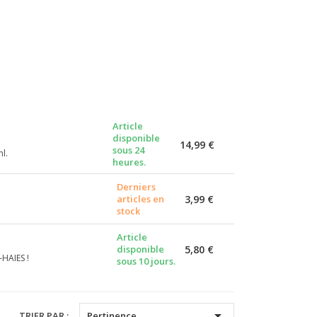
Article
disponible
14,99 €
sous 24
ml.
heures.
Derniers
articles en
3,99 €
stock
Article
disponible
5,80 €
HAIES !
sous 10 jours.

TRIER PAR :
Pertinence