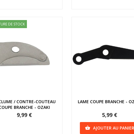
URE DE STOCK
Aperçu rapide
Aperçu rapide
CLUME / CONTRE-COUTEAU
LAME COUPE BRANCHE - O
COUPE BRANCHE - OZAKI
9,99 €
5,99 €
AJOUTER AU PANIE
