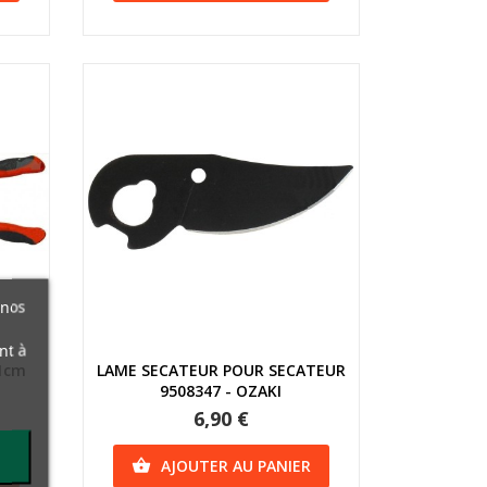
 nos
nt à
Aperçu rapide
61cm
LAME SECATEUR POUR SECATEUR
9508347 - OZAKI
6,90 €
R
AJOUTER AU PANIER
