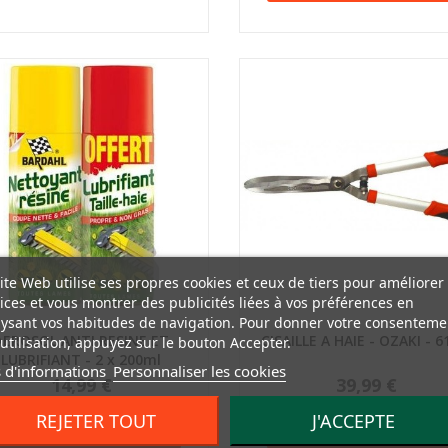
ite Web utilise ses propres cookies et ceux de tiers pour améliorer
ices et vous montrer des publicités liées à vos préférences en
ysant vos habitudes de navigation. Pour donner votre consenteme
Aperçu rapide
Aperçu rapide
AEROSOL ANTI RESINE ET
CISAILLE A HAIE - OZAKI - 
utilisation, appuyez sur le bouton Accepter.
LUBRIFIANT - 2 x 200ml
 d'informations
Personnaliser les cookies
14,99 €
39,99 €
REJETER TOUT
J'ACCEPTE
AJOUTER AU PANIER
AJOUTER AU PANIE

