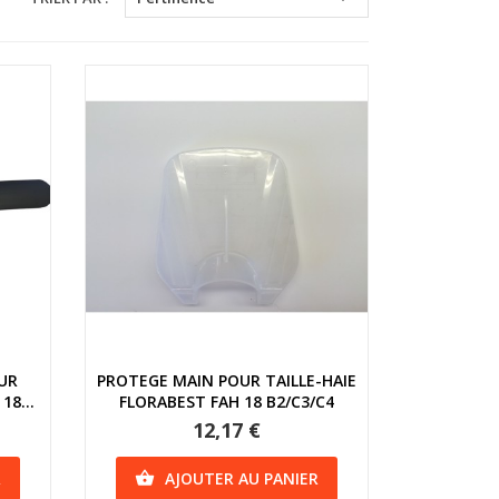
Aperçu rapide
UR
PROTEGE MAIN POUR TAILLE-HAIE
18...
FLORABEST FAH 18 B2/C3/C4
12,17 €
R
AJOUTER AU PANIER
