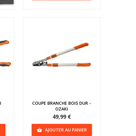
Aperçu rapide
I
COUPE BRANCHE BOIS DUR -
OZAKI
49,99 €
R
AJOUTER AU PANIER
