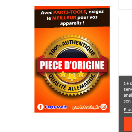
Ce s
serv
anal
son 
Plus