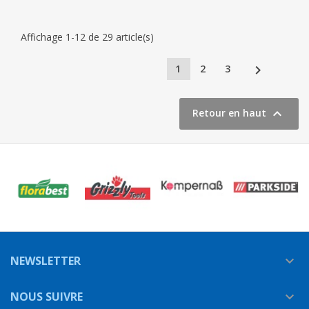
Affichage 1-12 de 29 article(s)

1
2
3

Retour en haut
NEWSLETTER

NOUS SUIVRE
