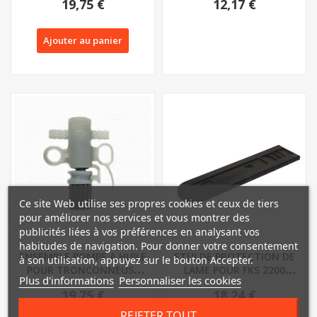
19,75 €
12,17 €
FLORABEST FKS...
Ajouter au panier
Ce site Web utilise ses propres cookies et ceux de tiers
pour améliorer nos services et vous montrer des
publicités liées à vos préférences en analysant vos
habitudes de navigation. Pour donner votre consentement
ENSEMBLE POMPE A HUILE
ETUI DE PROTECTION DE
à son utilisation, appuyez sur le bouton Accepter.
POUR TRONCONNEUSE
LAME POUR FKS 2200
Plus d'informations
Personnaliser les cookies
FLORABEST FKS...
E3/F3/G4 ET PKS...
19,75 €
18,24 €
REJETER TOUT