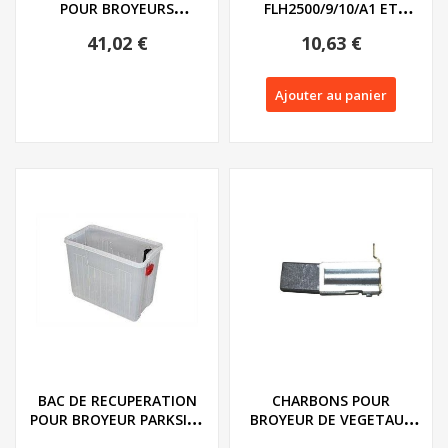
POUR BROYEURS
FLH2500/9/10/A1 ET
FLORABEST - REF:
FLH2800A1
41,02 €
10,63 €
91092633
Ajouter au panier
BAC DE RECUPERATION
CHARBONS POUR
POUR BROYEUR PARKSIDE
BROYEUR DE VEGETAUX
PWH 2800 A1-...
FLORABEST SERIE FLH -...