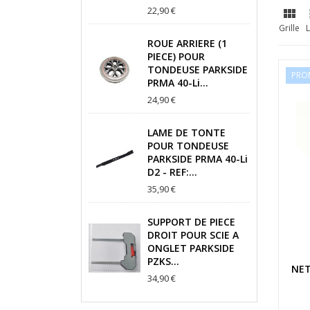
22,90 €

Grille
L
ROUE ARRIERE (1
PIECE) POUR
TONDEUSE PARKSIDE
PRO
PRMA 40-Li...
24,90 €
LAME DE TONTE
POUR TONDEUSE
PARKSIDE PRMA 40-Li
D2 - REF:...
35,90 €
SUPPORT DE PIECE
DROIT POUR SCIE A
ONGLET PARKSIDE
PZKS...
NET
34,90 €