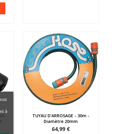
R
 nos
nt à
Aperçu rapide
ER
TUYAU D'ARROSAGE - 30m -
E
Diamètre 20mm
64,99 €