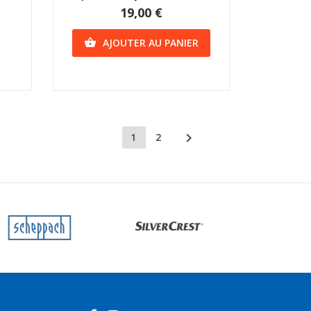
19,00 €
AJOUTER AU PANIER


1
2