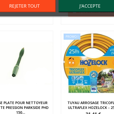
19,75 €
REJETER TOUT
J'ACCEPTE
AJOUTER AU PANIER

AJOUTER AU PANIE

PROMO !
Aperçu rapide
Aperçu rapide
SE PLATE POUR NETTOYEUR
TUYAU ARROSAGE TRICOF
TE PRESSION PARKSIDE PHD
ULTRAFLEX HOZELOCK - 
150...