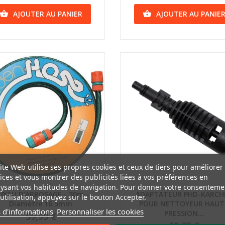
AJOUTER AU PANIER
AJOUTER AU PANIE


ite Web utilise ses propres cookies et ceux de tiers pour améliorer
ices et vous montrer des publicités liées à vos préférences en
ysant vos habitudes de navigation. Pour donner votre consenteme
Aperçu rapide
Aperçu rapide
UYAU D'ARROSAGE - 30m -
ADAPTATEUR PHD-KARCH
utilisation, appuyez sur le bouton Accepter.
Diamètre 16.5mm
POUR NETTOYEUR HAUT
 d'informations
Personnaliser les cookies
PRESSION...
59,99 €