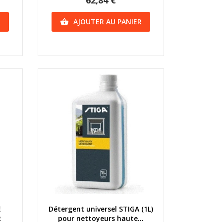
62,84 €
R
AJOUTER AU PANIER

Aperçu rapide
E
Détergent universel STIGA (1L)
R
pour nettoyeurs haute...