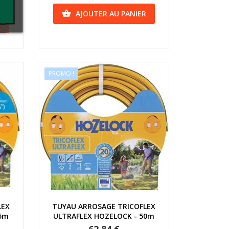
AJOUTER AU PANIER

R
PROMO !
Aperçu rapide
LEX
TUYAU ARROSAGE TRICOFLEX
25m
ULTRAFLEX HOZELOCK - 50m