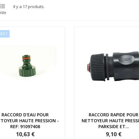

Il y a 17 produits.
iste
MO !
Aperçu rapide
Aperçu rapide
RACCORD D'EAU POUR
RACCORD RAPIDE POUR
TOYEUR HAUTE PRESSION -
NETTOYEUR HAUTE PRESS
REF: 91097408
PARKSIDE ET...
10,63 €
9,10 €