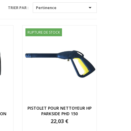

TRIER PAR :
Pertinence
RUPTURE DE STOCK
Aperçu rapide
PISTOLET POUR NETTOYEUR HP
ION
PARKSIDE PHD 150
22,03 €