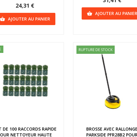
31,41 €
24,31 €
AJOUTER AU PANIE

AJOUTER AU PANIER

K
RUPTURE DE STOCK
Aperçu rapide
Aperçu rapide
T DE 100 RACCORDS RAPIDE
BROSSE AVEC RALLONG
POUR NETTOYEUR HAUTE
PARKSIDE PFR28B2 POU