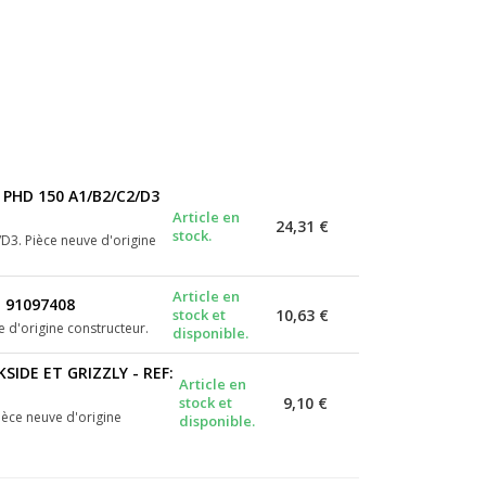
PHD 150 A1/B2/C2/D3
Article en
24,31 €
stock.
D3. Pièce neuve d'origine
Article en
 91097408
stock et
10,63 €
 d'origine constructeur.
disponible.
IDE ET GRIZZLY - REF:
Article en
stock et
9,10 €
èce neuve d'origine
disponible.