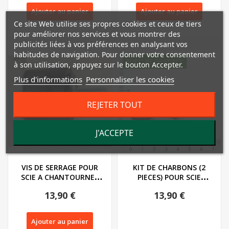
Ajouter au panier
Ajouter au panier
Ce site Web utilise ses propres cookies et ceux de tiers
pour améliorer nos services et vous montrer des
publicités liées à vos préférences en analysant vos
habitudes de navigation. Pour donner votre consentement
RUPTURE DE STOCK
à son utilisation, appuyez sur le bouton Accepter.
Plus d'informations
Personnaliser les cookies
REJETER TOUT
J'ACCEPTE
VIS DE SERRAGE POUR
KIT DE CHARBONS (2
SCIE A CHANTOURNER
PIECES) POUR SCIE
PARKSIDE PDS 120...
CIRCULAIRE SUR TABLE...
13,90 €
13,90 €
Ajouter au panier