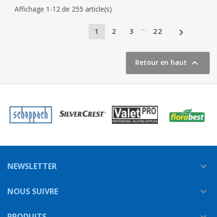
Affichage 1-12 de 255 article(s)
…

1
2
3
22

Retour en haut
NEWSLETTER

NOUS SUIVRE

PRODUITS
