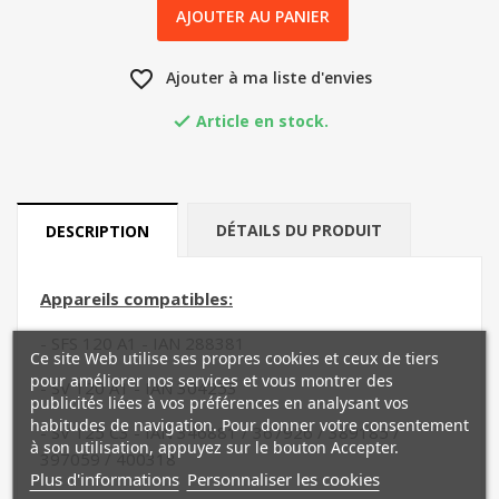
AJOUTER AU PANIER
favorite_border
Ajouter à ma liste d'envies
Article en stock.

DÉTAILS DU PRODUIT
DESCRIPTION
Appareils compatibles:
- SFS 120 A1 - IAN 288381
Ce site Web utilise ses propres cookies et ceux de tiers
pour améliorer nos services et vous montrer des
- SV 120 A1 - IAN 304253
publicités liées à vos préférences en analysant vos
habitudes de navigation. Pour donner votre consentement
- SV 125 C3 - IAN 346881 / 367926 / 389185 /
à son utilisation, appuyez sur le bouton Accepter.
397059 / 400318
Plus d'informations
Personnaliser les cookies