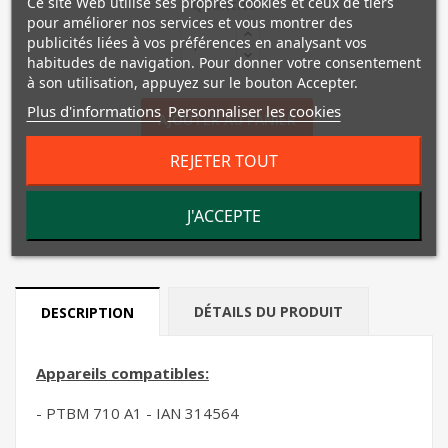
Ce site Web utilise ses propres cookies et ceux de tiers
Quantité
pour améliorer nos services et vous montrer des
publicités liées à vos préférences en analysant vos
habitudes de navigation. Pour donner votre consentement
à son utilisation, appuyez sur le bouton Accepter.
Plus d'informations
Personnaliser les cookies
AJOUTER AU PANIER
REJETER TOUT
favorite_border
Ajouter à ma liste d'envies
En cours de réapprovisionnement
J'ACCEPTE

DÉTAILS DU PRODUIT
DESCRIPTION
Appareils compatibles:
- PTBM 710 A1 - IAN 314564