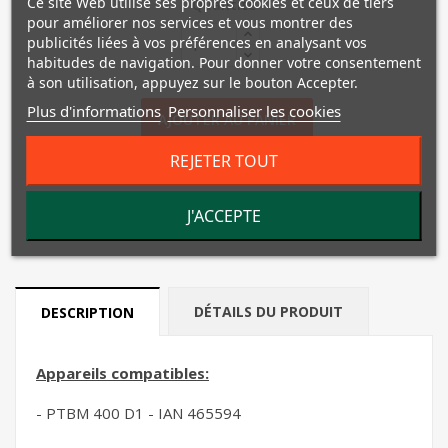
Ce site Web utilise ses propres cookies et ceux de tiers
Quantité
pour améliorer nos services et vous montrer des
publicités liées à vos préférences en analysant vos
habitudes de navigation. Pour donner votre consentement
à son utilisation, appuyez sur le bouton Accepter.
Plus d'informations
Personnaliser les cookies
AJOUTER AU PANIER
REJETER TOUT
favorite_border
Ajouter à ma liste d'envies
En cours de réapprovisionnement
J'ACCEPTE

DÉTAILS DU PRODUIT
DESCRIPTION
Appareils compatibles:
- PTBM 400 D1 - IAN 465594